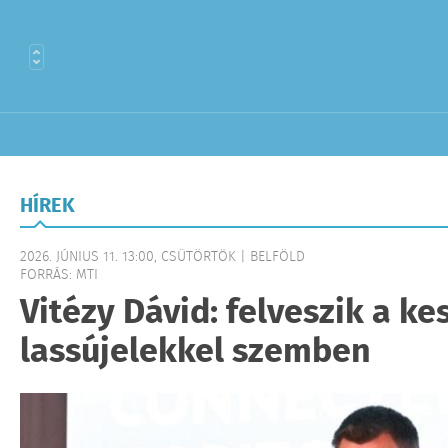
HÍREK
2026. JÚNIUS 11. 13:00, CSÜTÖRTÖK | BELFÖLD
FORRÁS: MTI
Vitézy Dávid: felveszik a ke
lassújelekkel szemben