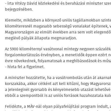
- írta Vitézy Dávid közlekedési és beruházási miniszter sz
bejegyzésében.
Kiemelte, miközben a környező uniós tagállamokban szint
kilométeresnél magasabb sebességű vonalakat építenek, v
Magyarországon az elmúlt években arra sem volt elegendő 
meglévő pályák állapota megmaradjon.
Az 5900 kilométernyi vasútvonal mintegy negyven százalék
forgalomkorlátozás érvényben, a menetidők éppen ezért 
évre növekednek, folyamatosak a meghibásodások és műs
- hívta fel a figyelmet.
A miniszter hozzátette, ha a vasútrombolás után át akarnak
korszakába, akkor célként azt kell kitűzni, hogy Magyarors
a jelenleginél gyorsabb és kényelmesebb utazást lehetővé
ebből a szempontból is az uniós források hazahozatala kul
Felidézte, a MÁV-nál olyan pályafelújítási program indult,