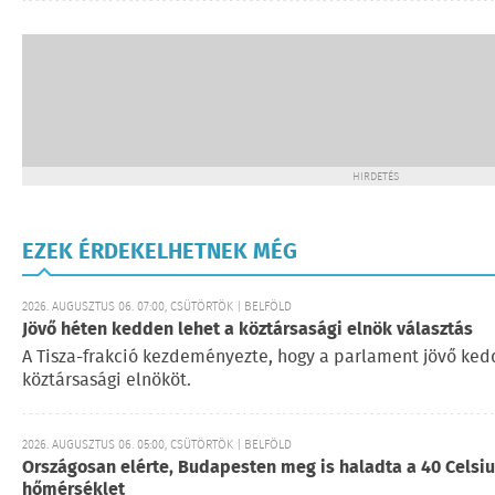
HIRDETÉS
EZEK ÉRDEKELHETNEK MÉG
2026. AUGUSZTUS 06. 07:00, CSÜTÖRTÖK | BELFÖLD
Jövő héten kedden lehet a köztársasági elnök választás
A Tisza-frakció kezdeményezte, hogy a parlament jövő ked
köztársasági elnököt.
2026. AUGUSZTUS 06. 05:00, CSÜTÖRTÖK | BELFÖLD
Országosan elérte, Budapesten meg is haladta a 40 Cels
hőmérséklet