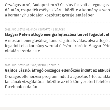
Országosan 40, Budapesten 43 Celsius-fok volt a legmaga
délután, csapadék esélye kizárt - közölte a kormány a szerd
a kormany.hu oldalon közzétett gyorsjelentésében.
2026. AUGUSZTUS 06. 04:00, CSÜTÖRTÖK | BELFÖLD
Magyar Péter: átfogó energiafejlesztési tervet fogadott e
A mostani energiaválság tanulságaira is válaszolva átfogó e
fogadott el a kormány szerdai ülésén - közölte Magyar Pét
oldalán szerda este.
2026. AUGUSZTUS 05. 13:00, SZERDA | BELFÖLD
Gajdos László: átfogó országos ellenőrzés indult az akku
Országos ellenőrzési program indult augusztus 1-től az ak
láncának vizsgálatára - közölte az élő környezetért felelős
Facebook-oldalán.