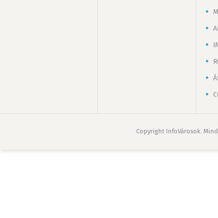
M
A
I
R
Á
C
Copyright InfoVárosok. Mind