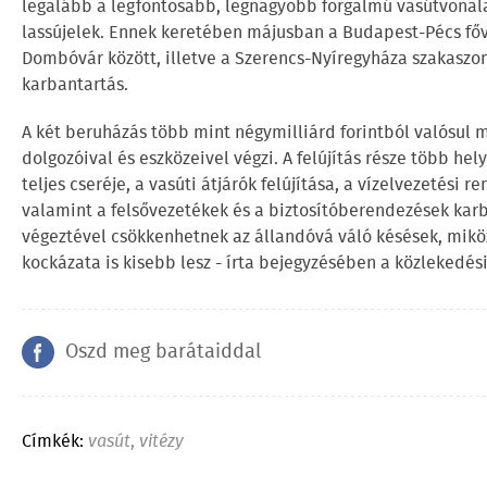
legalább a legfontosabb, legnagyobb forgalmú vasútvonal
lassújelek. Ennek keretében májusban a Budapest-Pécs főv
Dombóvár között, illetve a Szerencs-Nyíregyháza szakaszo
karbantartás.
A két beruházás több mint négymilliárd forintból valósul 
dolgozóival és eszközeivel végzi. A felújítás része több hel
teljes cseréje, a vasúti átjárók felújítása, a vízelvezetési 
valamint a felsővezetékek és a biztosítóberendezések kar
végeztével csökkenhetnek az állandóvá váló késések, mi
kockázata is kisebb lesz - írta bejegyzésében a közlekedési
Oszd meg barátaiddal
Címkék:
vasút
,
vitézy