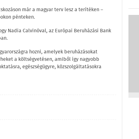
skozáson már a magyar terv lesz a terítéken –
ookon pénteken.
ogy Nadia Calvinóval, az Európai Beruházási Bank
ban.
agyarországra hozni, amelyek beruházásokat
rheket a költségvetésen, amiből így nagyobb
oktatásra, egészségügyre, közszolgáltatásokra