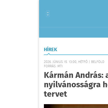
HÍREK
2026. JÚNIUS 15. 13:00, HÉTFŐ | BELFÖLD
FORRÁS: MTI
Kármán András: 
nyilvánosságra ho
tervet