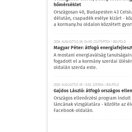
hőmérséklet
Országosan 40, Budapesten 43 Celsi
délután, csapadék esélye kizárt - kö
a kormany.hu oldalon közzétett gyor
2026. AUGUSZTUS 06. 04:00, CSÜTÖRTÖK | BELFÖLD
Magyar Péter: átfogó energiafejlesz
A mostani energiaválság tanulságaira
fogadott el a kormány szerdai ülésé
oldalán szerda este.
2026. AUGUSZTUS 05. 13:00, SZERDA | BELFÖLD
Gajdos László: átfogó országos elle
Országos ellenőrzési program indult
láncának vizsgálatára - közölte az é
Facebook-oldalán.