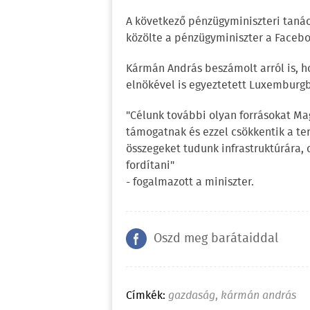
A következő pénzügyminiszteri tanác
közölte a pénzügyminiszter a Faceb
Kármán András beszámolt arról is, h
elnökével is egyeztetett Luxemburg
"Célunk további olyan forrásokat M
támogatnak és ezzel csökkentik a te
összegeket tudunk infrastruktúrára, 
fordítani"
- fogalmazott a miniszter.
Oszd meg barátaiddal
Címkék:
gazdaság
,
kármán andrás