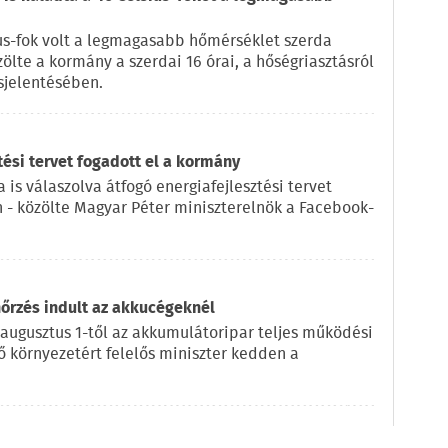
us-fok volt a legmagasabb hőmérséklet szerda
zölte a kormány a szerdai 16 órai, a hőségriasztásról
sjelentésében.
tési tervet fogadott el a kormány
 is válaszolva átfogó energiafejlesztési tervet
n - közölte Magyar Péter miniszterelnök a Facebook-
nőrzés indult az akkucégeknél
 augusztus 1-től az akkumulátoripar teljes működési
lő környezetért felelős miniszter kedden a