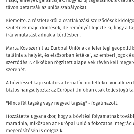
majd, amelyek garantálják, hogy az új tagállamok a csatla
távon betartsák az uniós szabályokat.
Kiemelte: a részletekről a csatlakozási szerződések kidol
születnek majd döntések, de reményét fejezte ki, hogy a 
iránymutatást adnak a kérdésben.
Marta Kos szerint az Európai Uniónak a jelenlegi geopoliti
találnia a helyét, és elsősorban értékei, az emberi jogok é
szerződés 2. cikkében rögzített alapelvek révén kell mege
szerepét.
A bővítéssel kapcsolatos alternatív modellekre vonatkozó 
biztos hangsúlyozta: az Európai Unióban csak teljes jogú ta
"Nincs fél tagság vagy negyed tagság" - fogalmazott.
Hozzátette ugyanakkor, hogy a bővítési folyamatnak továb
maradnia, miközben az Európai Unió a fokozatos integrác
megerősítésén is dolgozik.