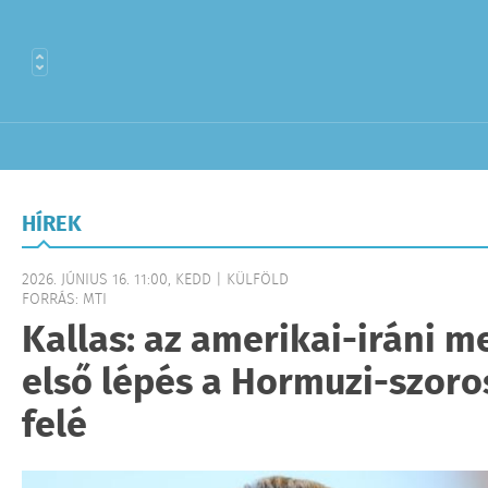
HÍREK
2026. JÚNIUS 16. 11:00, KEDD | KÜLFÖLD
FORRÁS: MTI
Kallas: az amerikai-iráni 
első lépés a Hormuzi-szor
felé