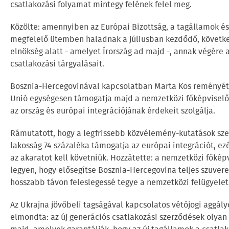
csatlakozási folyamat mintegy felének felel meg.
Közölte: amennyiben az Európai Bizottság, a tagállamok é
megfelelő ütemben haladnak a júliusban kezdődő, következ
elnökség alatt - amelyet Írország ad majd -, annak végére a
csatlakozási tárgyalásait.
Bosznia-Hercegovinával kapcsolatban Marta Kos reményét f
Unió egységesen támogatja majd a nemzetközi főképviselői 
az ország és európai integrációjának érdekeit szolgálja.
Rámutatott, hogy a legfrissebb közvélemény-kutatások sze
lakosság 74 százaléka támogatja az európai integrációt, ezé
az akaratot kell követniük. Hozzátette: a nemzetközi főképv
legyen, hogy elősegítse Bosznia-Hercegovina teljes szuvere
hosszabb távon feleslegessé tegye a nemzetközi felügyelet
Az Ukrajna jövőbeli tagságával kapcsolatos vétójogi aggály
elmondta: az új generációs csatlakozási szerződések olyan