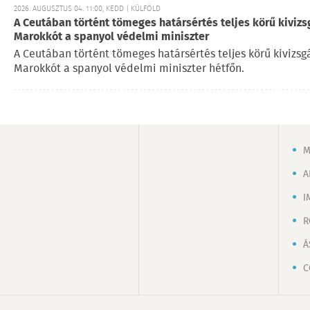
2026. AUGUSZTUS 04. 11:00, KEDD | KÜLFÖLD
A Ceutában történt tömeges határsértés teljes körű kivizsg
Marokkót a spanyol védelmi miniszter
A Ceutában történt tömeges határsértés teljes körű kivizsgá
Marokkót a spanyol védelmi miniszter hétfőn.
M
A
I
R
Á
C