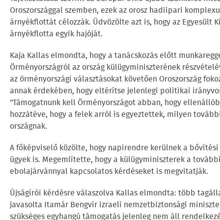
Oroszországgal szemben, ezek az orosz hadiipari komplex
árnyékflottát célozzák. Üdvözölte azt is, hogy az Egyesült K
árnyékflotta egyik hajóját.
Kaja Kallas elmondta, hogy a tanácskozás előtt munkaregge
Örményországról az ország külügyminiszterének részvételév
az örményországi választásokat követően Oroszország foko
annak érdekében, hogy eltérítse jelenlegi politikai irányvo
"Támogatnunk kell Örményországot abban, hogy ellenállóbbá
hozzátéve, hogy a felek arról is egyeztettek, milyen tovább
országnak.
A főképviselő közölte, hogy napirendre kerülnek a bővítési
ügyek is. Megemlítette, hogy a külügyminiszterek a tovább
ebolajárvánnyal kapcsolatos kérdéseket is megvitatják.
Újságírói kérdésre válaszolva Kallas elmondta: több tagál
javasolta Itamár Bengvír izraeli nemzetbiztonsági miniszte
szükséges egyhangú támogatás jelenleg nem áll rendelkezé