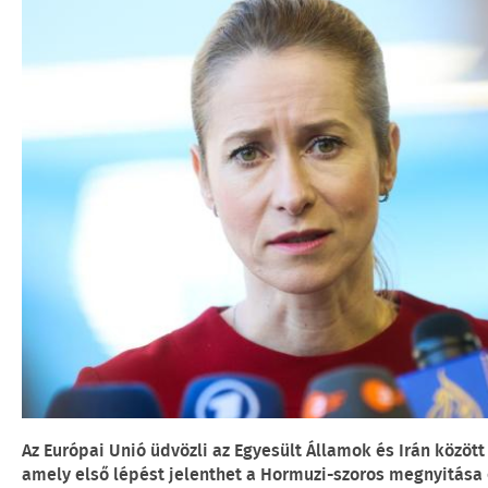
Az Európai Unió üdvözli az Egyesült Államok és Irán közöt
amely első lépést jelenthet a Hormuzi-szoros megnyitása é