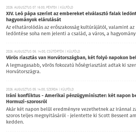
2026. AUGUSZTUS 07. 16:00, PÉNTEK | KÜLFÖLD
XIV. Leó pápa szerint az embereket elválasztó falak ledön
hagyományok elárulását
Az elhatárolódás az erőszakosság kultúrájától, valamint az
ledöntése soha nem jelenti a család, a város, a hagyomány
2026. AUGUSZTUS 06. 14:00, CSÜTÖRTÖK | KÜLFÖLD
Vörös riasztás van Horvátországban, két folyó napokon be
A legmagasabb, vörös fokozatú hőségriasztást adtak ki sze
Horvátországra.
2026. AUGUSZTUS 05. 14:00, SZERDA | KÜLFÖLD
Iráni konfliktus - Amerikai pénzügyminiszter: két napon 
Hormuzi-szorosról
Akár két napon belül eredményre vezethetnek az Iránnal za
szoros teljes megnyitásáról - jelentette ki Scott Bessent a
kedden.