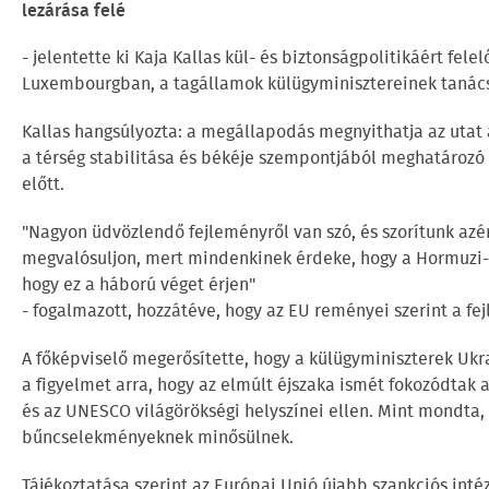
lezárása felé
- jelentette ki Kaja Kallas kül- és biztonságpolitikáért fel
Luxembourgban, a tagállamok külügyminisztereinek tanács
Kallas hangsúlyozta: a megállapodás megnyithatja az utat 
a térség stabilitása és békéje szempontjából meghatározó 
előtt.
"Nagyon üdvözlendő fejleményről van szó, és szorítunk azé
megvalósuljon, mert mindenkinek érdeke, hogy a Hormuzi-
hogy ez a háború véget érjen"
- fogalmazott, hozzátéve, hogy az EU reményei szerint a fe
A főképviselő megerősítette, hogy a külügyminiszterek Ukra
a figyelmet arra, hogy az elmúlt éjszaka ismét fokozódtak 
és az UNESCO világörökségi helyszínei ellen. Mint mondta,
bűncselekményeknek minősülnek.
Tájékoztatása szerint az Európai Unió újabb szankciós inté